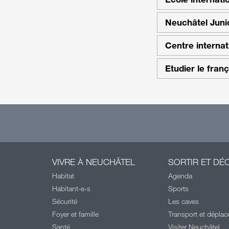
Neuchâtel Juni
Centre internat
Etudier le fran
VIVRE À NEUCHÂTEL
SORTIR ET DÉ
Habitat
Agenda
Habitant-e-s
Sports
Sécurité
Les caves
Foyer et famille
Transport et dépla
Santé
Visiter Neuchâtel