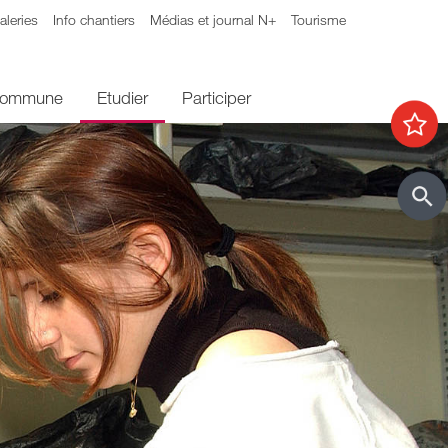
aleries
Info chantiers
Médias et journal N+
Tourisme
 commune
Etudier
Participer