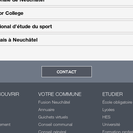
or College
ional d’étude du sport
çais à Neuchâtel
CONTACT
COUVRIR
VOTRE COMMUNE
ETUDIER
Fusion Neuchâtel
École obligatoire
Annuaire
Lycées
Guichets virtuels
HES
cement
Conseil communal
Université
Conseil général
Formation profes