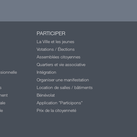
PARTICIPER
La Ville et les jeunes
Votations / Élections
Assemblées citoyennes
Quartiers et vie associative
sionnelle
Intégration
Organiser une manifestation
s
Location de salles / bâtiments
ment
Bénévolat
ale
Application "Participons"
le
Prix de la citoyenneté