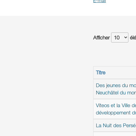
E-mail
Afficher
él
Titre
Des jeunes du mond
Neuchâtel du mond
Viteos et la Ville
développement du 
La Nuit des Perséi