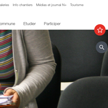
aleries
Info chantiers
Médias et journal N+
Tourisme
 commune
Etudier
Participer