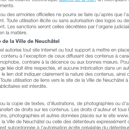
éments.
o ou des armoiries officielles ne pourra se faire qu’après que l’
t. Toute utilisation illicite ou sans autorisation des logos ou d
nt. Les sanctions seront celles décrétées par l’organe judiciai
en la matière.
e de la Ville de Neuchâtel
el autorise tout site Internet ou tout support à mettre en plac
n contenu à l'exception de ceux diffusant des contenus à car
nophobe, contraire à la décence ou aux bonnes mœurs. Pour
page liée doit être respectée, et aucune imbrication dans un aut
le lien doit indiquer clairement la nature des contenus, ainsi 
oute utilisation de liens vers le site de la Ville de Neuchâtel à
icitaires est interdite.
u la copie de textes, d'illustrations, de photographies ou d'
nsfert de droits sur les contenus. Les droits d'auteur et tous l
ations, photographies et autres données placés sur le site www.
e la Ville de Neuchâtel ou celle des détenteurs expressément 
est subordonnée à l'autorisation écrite préalable du détente