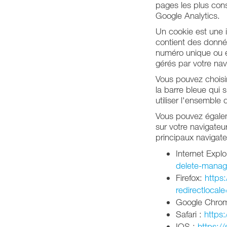
pages les plus consu
Google Analytics.
Un cookie est une i
contient des donnée
numéro unique ou é
gérés par votre nav
Vous pouvez choisir
la barre bleue qui 
utiliser l'ensemble 
Vous pouvez égaleme
sur votre navigateu
principaux navigate
Internet Explo
delete-manag
Firefox:
https:
redirectlocale
Google Chro
Safari :
https:
IOS :
https:/