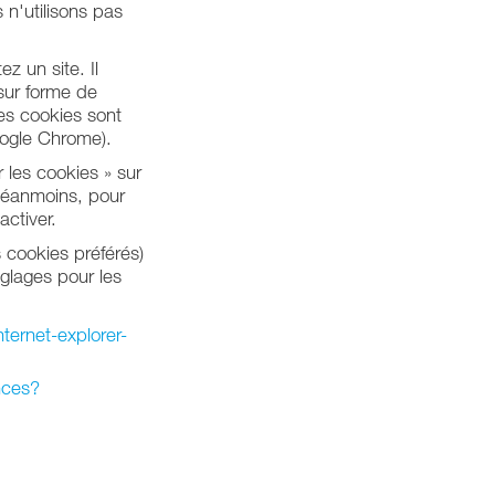
 n'utilisons pas
z un site. Il
 sur forme de
es cookies sont
Google Chrome).
 les cookies » sur
 Néanmoins, pour
activer.
 cookies préférés)
églages pour les
ternet-explorer-
nces?