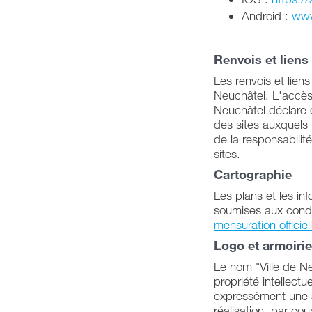
Android :
www
Renvois et liens
Les renvois et liens
Neuchâtel. L'accès à
Neuchâtel déclare e
des sites auxquels i
de la responsabilité
sites.
Cartographie
Les plans et les in
soumises aux condit
mensuration offici
Logo et armoiries
Le nom "Ville de Neu
propriété intellect
expressément une a
réalisation, par cou