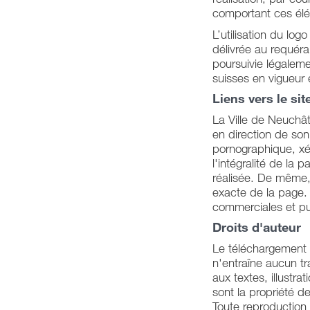
comportant ces él
L’utilisation du log
délivrée au requéran
poursuivie légaleme
suisses en vigueur 
Liens vers le sit
La Ville de Neuchât
en direction de so
pornographique, xé
l'intégralité de la 
réalisée. De même, 
exacte de la page. T
commerciales et publ
Droits d'auteur
Le téléchargement o
n'entraîne aucun tra
aux textes, illustr
sont la propriété d
Toute reproduction 