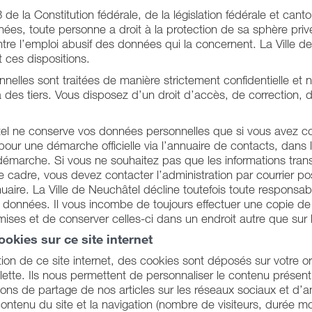
3 de la Constitution fédérale, de la législation fédérale et canto
ées, toute personne a droit à la protection de sa sphère privé
tre l’emploi abusif des données qui la concernent. La Ville d
 ces dispositions.
elles sont traitées de manière strictement confidentielle et 
des tiers. Vous disposez d’un droit d’accès, de correction, 
tel ne conserve vos données personnelles que si vous avez co
 pour une démarche officielle via l’annuaire de contacts, dans 
démarche. Si vous ne souhaitez pas que les informations tran
cadre, vous devez contacter l’administration par courrier pos
uaire. La Ville de Neuchâtel décline toutefois toute responsabi
s données. Il vous incombe de toujours effectuer une copie de
ses et de conserver celles-ci dans un endroit autre que sur l
ookies sur ce site internet
tion de ce site internet, des cookies sont déposés sur votre or
lette. Ils nous permettent de personnaliser le contenu présent 
ons de partage de nos articles sur les réseaux sociaux et d’ana
 contenu du site et la navigation (nombre de visiteurs, durée m