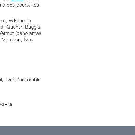
u à des poursuites
Here, Wikimedia
d, Quentin Buggia,
 Vermot (panoramas
id Marchon, Nos
el, avec l’ensemble
(SIEN)