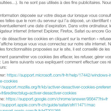
ltées…). Ils ne sont pas utilisés à des fins publicitaires. Nous
nformation déposée sur votre disque dur lorsque vous consulte
s telles que le nom du serveur qui l’a déposé, un identifiant
ventuellement une date d’expiration. Dans votre ordinateur, l
igateur internet (Internet Explorer, Firefox, Safari ou encore 
 de désactiver les cookies en cliquant sur la mention « refuser
s’affiche lorsque vous vous connectez sur notre site internet.
des fonctionnalités proposées sur le site, il est conseillé de les 
nt paramétrer vos cookies (les effacer, les refuser, gérer vos
r. Les liens suivants vous expliquent comment effectuer ces r
urs:
rer:
https://support.microsoft.com/fr-fr/help/17442/windows-in
e-cookies
//support.mozilla.org/fr/kb/activer-desactiver-cookies-prefere
=fr&redirectslug=activer-desactiver-cookies
me:
https://support.google.com/chrome/answer/95647?hl=fr
//support.apple.com/fr-ch/guide/safari/sfri11471/mac
/support.apple.com/fr-fr/HT201265