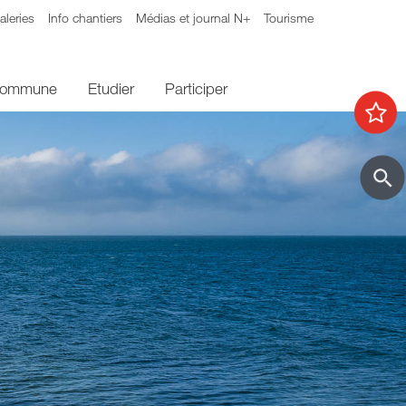
aleries
Info chantiers
Médias et journal N+
Tourisme
 commune
Etudier
Participer