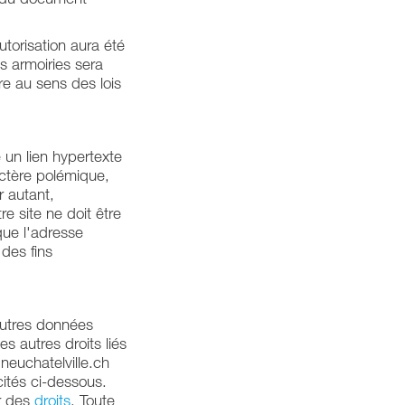
autorisation aura été
es armoiries sera
re au sens des lois
e un lien hypertexte
actère polémique,
 autant,
re site ne doit être
que l'adresse
 des fins
autres données
es autres droits liés
neuchatelville.ch
cités ci-dessous.
ur des
droits
. Toute