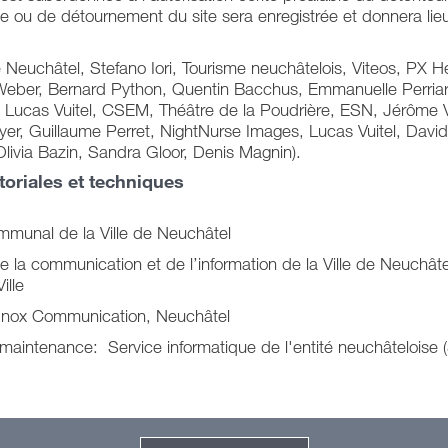
ge ou de détournement du site sera enregistrée et donnera lie
e de Neuchâtel, Stefano Iori, Tourisme neuchâtelois, Viteos, PX 
eber, Bernard Python, Quentin Bacchus, Emmanuelle Perriar
 Lucas Vuitel, CSEM, Théâtre de la Poudrière, ESN, Jérôme
eyer, Guillaume Perret, NightNurse Images, Lucas Vuitel, Dav
livia Bazin, Sandra Gloor, Denis Magnin).
toriales et techniques
ommunal de la Ville de Neuchâtel
 la communication et de l’information de la Ville de Neuchât
ille
Inox Communication, Neuchâtel
aintenance: Service informatique de l'entité neuchâteloise 