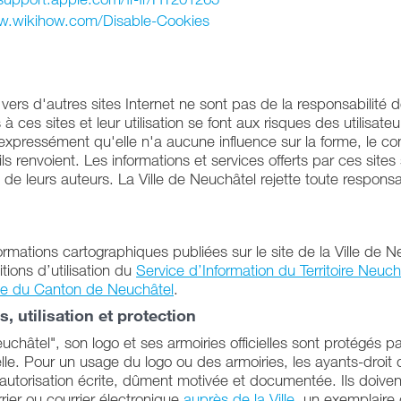
.wikihow.com/Disable-Cookies
 vers d'autres sites Internet ne sont pas de la responsabilité de
 ces sites et leur utilisation se font aux risques des utilisateu
xpressément qu'elle n'a aucune influence sur la forme, le con
ls renvoient. Les informations et services offerts par ces site
 de leurs auteurs. La Ville de Neuchâtel rejette toute responsa
formations cartographiques publiées sur le site de la Ville de 
ions d’utilisation du
Service d’Information du Territoire Neuch
elle du Canton de Neuchâtel
.
, utilisation et protection
châtel", son logo et ses armoiries officielles sont protégés par 
uelle. Pour un usage du logo ou des armoiries, les ayants-droi
utorisation écrite, dûment motivée et documentée. Ils doiven
rrier ou courrier électronique
auprès de la Ville
, un exemplair