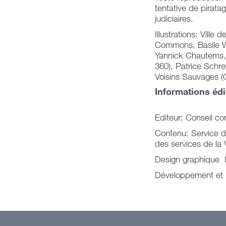
tentative de pirata
judiciaires.
Illustrations: Vill
Commons, Basile W
Yannick Chautems,
360), Patrice Schr
Voisins Sauvages (O
Informations édi
Editeur: Conseil c
Contenu: Service de
des services de la V
Design graphique 
Développement et m