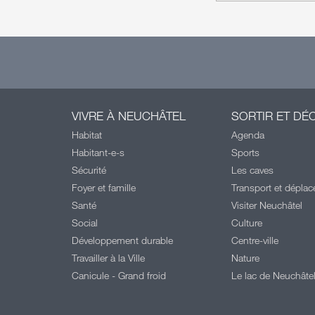
VIVRE À NEUCHÂTEL
SORTIR ET DÉ
Habitat
Agenda
Habitant-e-s
Sports
Sécurité
Les caves
Foyer et famille
Transport et dépla
Santé
Visiter Neuchâtel
Social
Culture
Développement durable
Centre-ville
Travailler à la Ville
Nature
Canicule - Grand froid
Le lac de Neuchâte