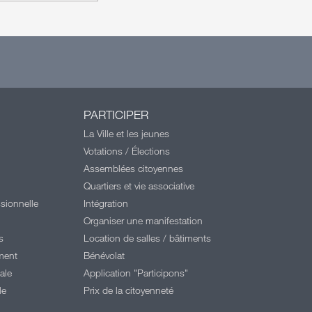
PARTICIPER
La Ville et les jeunes
Votations / Élections
Assemblées citoyennes
Quartiers et vie associative
sionnelle
Intégration
Organiser une manifestation
s
Location de salles / bâtiments
ment
Bénévolat
ale
Application "Participons"
le
Prix de la citoyenneté