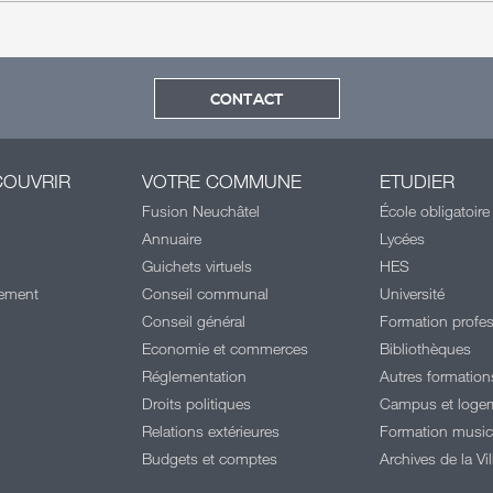
CONTACT
COUVRIR
VOTRE COMMUNE
ETUDIER
Fusion Neuchâtel
École obligatoire
Annuaire
Lycées
Guichets virtuels
HES
cement
Conseil communal
Université
Conseil général
Formation profes
Economie et commerces
Bibliothèques
Réglementation
Autres formation
Droits politiques
Campus et loge
l
Relations extérieures
Formation music
Budgets et comptes
Archives de la Vil