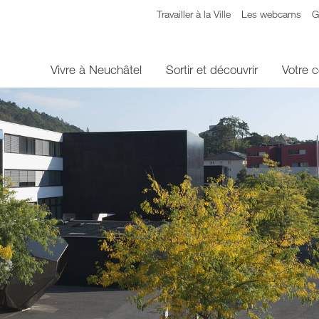
Travailler à la Ville
Les webcams
G
Vivre à Neuchâtel
Sortir et découvrir
Votre