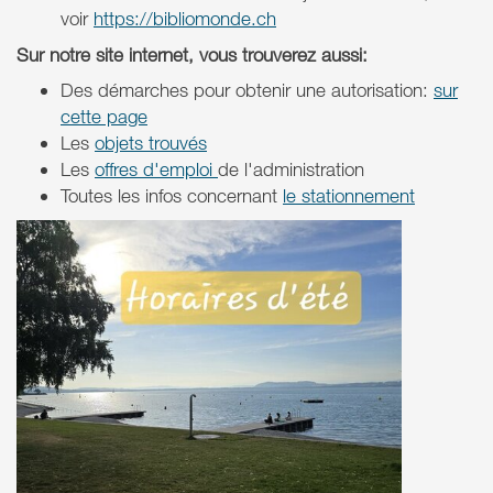
voir
https://bibliomonde.ch
Sur notre site internet, vous trouverez aussi:
Des démarches pour obtenir une autorisation:
sur
cette page
Les
objets trouvés
Les
offres d'emploi
de l'administration
Toutes les infos concernant
le stationnement